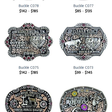
Buckle C078
Buckle C077
$
142
–
$
185
$
85
–
$
135
Buckle C075
Buckle C073
$
142
–
$
185
$
99
–
$
145