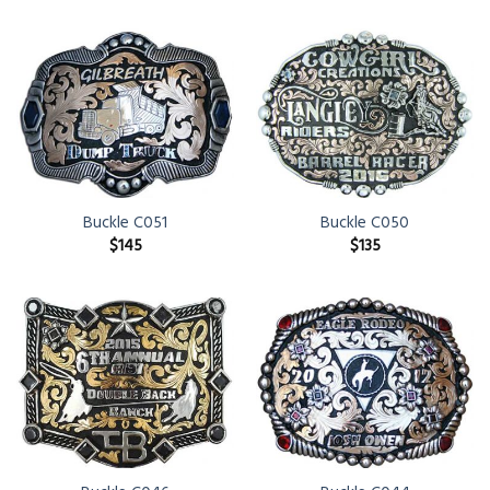
Buckle C051
Buckle C050
$
145
$
135