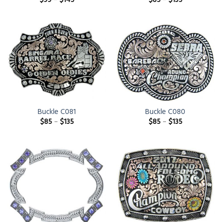
Buckle C081
Buckle C080
$
85
–
$
135
$
85
–
$
135