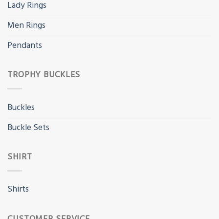
Lady Rings
Men Rings
Pendants
TROPHY BUCKLES
Buckles
Buckle Sets
SHIRT
Shirts