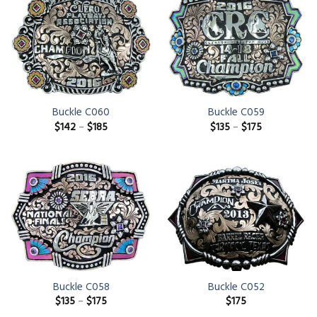
Buckle C060
Buckle C059
$
142
–
$
185
$
135
–
$
175
Buckle C058
Buckle C052
$
135
–
$
175
$
175